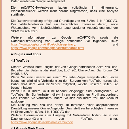
Daten werden an Google weitergeleitet.
Die reCAPTCHA-Analysen laufen vollständig im Hintergrund.
Websitebesucher werden nicht darauf hingewiesen, dass eine Analyse
stattfindet.
Die Datenverarbeitung erfolgt auf Grundlage von Art. 6 Abs. 1 lit. f DSGVO.
Der Websitebetreiber hat ein berechtigtes Interesse daran, seine
Webangebote vor missbräuchlicher automatisierter Ausspähung und vor
SPAM zu schützen.
Weitere Informationen zu Google reCAPTCHA sowie die
Datenschutzerklärung von Google entnehmen Sie folgenden Links:
https://www.google.com/intl/de/policies/privacy/
und
https://www.google.com/recaptcha/intro/android.html
.
4 Plugins und Tools
4.1 YouTube
Unsere Website nutzt Plugins der von Google betriebenen Seite YouTube.
Betreiber der Seiten ist die YouTube, LLC, 901 Cherry Ave., San Bruno, CA
94066, USA.
Wenn Sie eine unserer mit einem YouTube-Plugin ausgestatteten Seiten
besuchen, wird eine Verbindung zu den Servern von YouTube hergestellt.
Dabei wird dem YouTube-Server mitgeteilt, welche unserer Seiten Sie
besucht haben.
Wenn Sie in Ihrem YouTube-Account eingeloggt sind, ermöglichen Sie
YouTube, Ihr Surfverhalten direkt Ihrem persönlichen Profil zuzuordnen.
Dies können Sie verhindern, indem Sie sich aus Ihrem YouTube-Account
ausloggen.
Die Nutzung von YouTube erfolgt im Interesse einer ansprechenden
Darstellung unserer Online-Angebote. Dies stellt ein berechtigtes Interesse
im Sinne von Art. 6 Abs. 1 lit. f DSGVO dar.
Weitere Informationen zum Umgang mit Nutzerdaten finden Sie in der
Datenschutzerklärung von YouTube unter:
https://www.google.de/intl/de/policies/privacy
.
4.2 Google Web Fonts