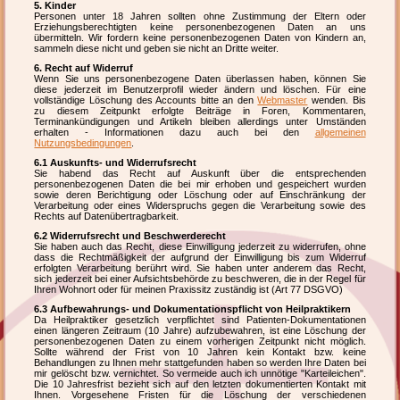
5. Kinder
Personen unter 18 Jahren sollten ohne Zustimmung der Eltern oder
Erziehungsberechtigten keine personenbezogenen Daten an uns
übermitteln. Wir fordern keine personenbezogenen Daten von Kindern an,
sammeln diese nicht und geben sie nicht an Dritte weiter.
6. Recht auf Widerruf
Wenn Sie uns personenbezogene Daten überlassen haben, können Sie
diese jederzeit im Benutzerprofil wieder ändern und löschen. Für eine
vollständige Löschung des Accounts bitte an den
Webmaster
wenden. Bis
zu diesem Zeitpunkt erfolgte Beiträge in Foren, Kommentaren,
Terminankündigungen und Artikeln bleiben allerdings unter Umständen
erhalten - Informationen dazu auch bei den
allgemeinen
Nutzungsbedingungen
.
6.1 Auskunfts- und Widerrufsrecht
Sie habend das Recht auf Auskunft über die entsprechenden
personenbezogenen Daten die bei mir erhoben und gespeichert wurden
sowie deren Berichtigung oder Löschung oder auf Einschränkung der
Verarbeitung oder eines Widerspruchs gegen die Verarbeitung sowie des
Rechts auf Datenübertragbarkeit.
6.2 Widerrufsrecht und Beschwerderecht
Sie haben auch das Recht, diese Einwilligung jederzeit zu widerrufen, ohne
dass die Rechtmäßigkeit der aufgrund der Einwilligung bis zum Widerruf
erfolgten Verarbeitung berührt wird. Sie haben unter anderem das Recht,
sich jederzeit bei einer Aufsichtsbehörde zu beschweren, die in der Regel für
Ihren Wohnort oder für meinen Praxissitz zuständig ist (Art 77 DSGVO)
6.3 Aufbewahrungs- und Dokumentationspflicht von Heilpraktikern
Da Heilpraktiker gesetzlich verpflichtet sind Patienten-Dokumentationen
einen längeren Zeitraum (10 Jahre) aufzubewahren, ist eine Löschung der
personenbezogenen Daten zu einem vorherigen Zeitpunkt nicht möglich.
Sollte während der Frist von 10 Jahren kein Kontakt bzw. keine
Behandlungen zu Ihnen mehr stattgefunden haben so werden Ihre Daten bei
mir gelöscht bzw. vernichtet. So vermeide auch ich unnötige "Karteileichen".
Die 10 Jahresfrist bezieht sich auf den letzten dokumentierten Kontakt mit
Ihnen. Vorgesehene Fristen für die Löschung der verschiedenen