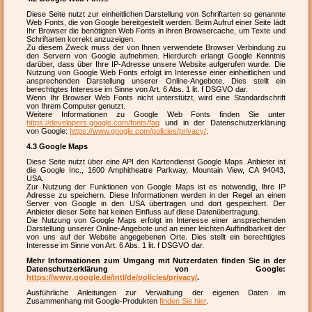
Diese Seite nutzt zur einheitlichen Darstellung von Schriftarten so genannte
Web Fonts, die von Google bereitgestellt werden. Beim Aufruf einer Seite lädt
Ihr Browser die benötigten Web Fonts in ihren Browsercache, um Texte und
Schriftarten korrekt anzuzeigen.
Zu diesem Zweck muss der von Ihnen verwendete Browser Verbindung zu
den Servern von Google aufnehmen. Hierdurch erlangt Google Kenntnis
darüber, dass über Ihre IP-Adresse unsere Website aufgerufen wurde. Die
Nutzung von Google Web Fonts erfolgt im Interesse einer einheitlichen und
ansprechenden Darstellung unserer Online-Angebote. Dies stellt ein
berechtigtes Interesse im Sinne von Art. 6 Abs. 1 lit. f DSGVO dar.
Wenn Ihr Browser Web Fonts nicht unterstützt, wird eine Standardschrift
von Ihrem Computer genutzt.
Weitere Informationen zu Google Web Fonts finden Sie unter
https://developers.google.com/fonts/faq
und in der Datenschutzerklärung
von Google:
https://www.google.com/policies/privacy/
.
4.3 Google Maps
Diese Seite nutzt über eine API den Kartendienst Google Maps. Anbieter ist
die Google Inc., 1600 Amphitheatre Parkway, Mountain View, CA 94043,
USA.
Zur Nutzung der Funktionen von Google Maps ist es notwendig, Ihre IP
Adresse zu speichern. Diese Informationen werden in der Regel an einen
Server von Google in den USA übertragen und dort gespeichert. Der
Anbieter dieser Seite hat keinen Einfluss auf diese Datenübertragung.
Die Nutzung von Google Maps erfolgt im Interesse einer ansprechenden
Darstellung unserer Online-Angebote und an einer leichten Auffindbarkeit der
von uns auf der Website angegebenen Orte. Dies stellt ein berechtigtes
Interesse im Sinne von Art. 6 Abs. 1 lit. f DSGVO dar.
Mehr Informationen zum Umgang mit Nutzerdaten finden Sie in der
Datenschutzerklärung von Google:
https://www.google.de/intl/de/policies/privacy/
.
Ausführliche Anleitungen zur Verwaltung der eigenen Daten im
Zusammenhang mit Google-Produkten
finden Sie hier
.