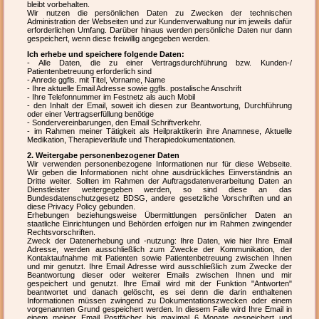
bleibt vorbehalten.
Wir nutzen die persönlichen Daten zu Zwecken der technischen
Administration der Webseiten und zur Kundenverwaltung nur im jeweils dafür
erforderlichen Umfang. Darüber hinaus werden persönliche Daten nur dann
gespeichert, wenn diese freiwillig angegeben werden.
Ich erhebe und speichere folgende Daten:
- Alle Daten, die zu einer Vertragsdurchführung bzw. Kunden-/
Patientenbetreuung erforderlich sind
- Anrede ggfls. mit Titel, Vorname, Name
- Ihre aktuelle Email Adresse sowie ggfls. postalische Anschrift
- Ihre Telefonnummer im Festnetz als auch Mobil
- den Inhalt der Email, soweit ich diesen zur Beantwortung, Durchführung
oder einer Vertragserfüllung benötige
- Sondervereinbarungen, den Email Schriftverkehr.
- im Rahmen meiner Tätigkeit als Heilpraktikerin ihre Anamnese, Aktuelle
Medikation, Therapieverläufe und Therapiedokumentationen.
2. Weitergabe personenbezogener Daten
Wir verwenden personenbezogene Informationen nur für diese Webseite.
Wir geben die Informationen nicht ohne ausdrückliches Einverständnis an
Dritte weiter. Sollten im Rahmen der Auftragsdatenverarbeitung Daten an
Dienstleister weitergegeben werden, so sind diese an das
Bundesdatenschutzgesetz BDSG, andere gesetzliche Vorschriften und an
diese Privacy Policy gebunden.
Erhebungen beziehungsweise Übermittlungen persönlicher Daten an
staatliche Einrichtungen und Behörden erfolgen nur im Rahmen zwingender
Rechtsvorschriften.
Zweck der Datenerhebung und -nutzung: Ihre Daten, wie hier Ihre Email
Adresse, werden ausschließlich zum Zwecke der Kommunikation, der
Kontaktaufnahme mit Patienten sowie Patientenbetreuung zwischen Ihnen
und mir genutzt. Ihre Email Adresse wird ausschließlich zum Zwecke der
Beantwortung dieser oder weiterer Emails zwischen Ihnen und mir
gespeichert und genutzt. Ihre Email wird mit der Funktion "Antworten"
beantwortet und danach gelöscht, es sei denn die darin enthaltenen
Informationen müssen zwingend zu Dokumentationszwecken oder einem
vorgenannten Grund gespeichert werden. In diesem Falle wird Ihre Email in
einem meiner Email Postfächer bis maximal 6 Monate gespeichert und