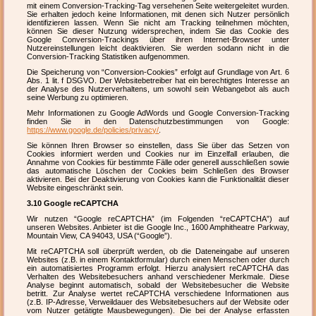
mit einem Conversion-Tracking-Tag versehenen Seite weitergeleitet wurden.
Sie erhalten jedoch keine Informationen, mit denen sich Nutzer persönlich
identifizieren lassen. Wenn Sie nicht am Tracking teilnehmen möchten,
können Sie dieser Nutzung widersprechen, indem Sie das Cookie des
Google Conversion-Trackings über ihren Internet-Browser unter
Nutzereinstellungen leicht deaktivieren. Sie werden sodann nicht in die
Conversion-Tracking Statistiken aufgenommen.
Die Speicherung von “Conversion-Cookies” erfolgt auf Grundlage von Art. 6
Abs. 1 lit. f DSGVO. Der Websitebetreiber hat ein berechtigtes Interesse an
der Analyse des Nutzerverhaltens, um sowohl sein Webangebot als auch
seine Werbung zu optimieren.
Mehr Informationen zu Google AdWords und Google Conversion-Tracking
finden Sie in den Datenschutzbestimmungen von Google:
https://www.google.de/policies/privacy/
.
Sie können Ihren Browser so einstellen, dass Sie über das Setzen von
Cookies informiert werden und Cookies nur im Einzelfall erlauben, die
Annahme von Cookies für bestimmte Fälle oder generell ausschließen sowie
das automatische Löschen der Cookies beim Schließen des Browser
aktivieren. Bei der Deaktivierung von Cookies kann die Funktionalität dieser
Website eingeschränkt sein.
3.10 Google reCAPTCHA
Wir nutzen “Google reCAPTCHA” (im Folgenden “reCAPTCHA”) auf
unseren Websites. Anbieter ist die Google Inc., 1600 Amphitheatre Parkway,
Mountain View, CA 94043, USA (“Google”).
Mit reCAPTCHA soll überprüft werden, ob die Dateneingabe auf unseren
Websites (z.B. in einem Kontaktformular) durch einen Menschen oder durch
ein automatisiertes Programm erfolgt. Hierzu analysiert reCAPTCHA das
Verhalten des Websitebesuchers anhand verschiedener Merkmale. Diese
Analyse beginnt automatisch, sobald der Websitebesucher die Website
betritt. Zur Analyse wertet reCAPTCHA verschiedene Informationen aus
(z.B. IP-Adresse, Verweildauer des Websitebesuchers auf der Website oder
vom Nutzer getätigte Mausbewegungen). Die bei der Analyse erfassten