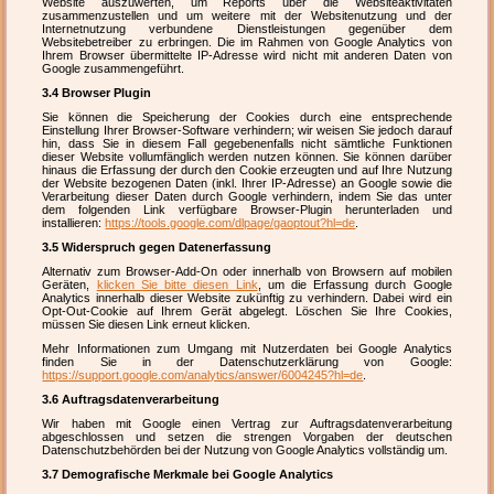
Website auszuwerten, um Reports über die Websiteaktivitäten
zusammenzustellen und um weitere mit der Websitenutzung und der
Internetnutzung verbundene Dienstleistungen gegenüber dem
Websitebetreiber zu erbringen. Die im Rahmen von Google Analytics von
Ihrem Browser übermittelte IP-Adresse wird nicht mit anderen Daten von
Google zusammengeführt.
3.4 Browser Plugin
Sie können die Speicherung der Cookies durch eine entsprechende
Einstellung Ihrer Browser-Software verhindern; wir weisen Sie jedoch darauf
hin, dass Sie in diesem Fall gegebenenfalls nicht sämtliche Funktionen
dieser Website vollumfänglich werden nutzen können. Sie können darüber
hinaus die Erfassung der durch den Cookie erzeugten und auf Ihre Nutzung
der Website bezogenen Daten (inkl. Ihrer IP-Adresse) an Google sowie die
Verarbeitung dieser Daten durch Google verhindern, indem Sie das unter
dem folgenden Link verfügbare Browser-Plugin herunterladen und
installieren:
https://tools.google.com/dlpage/gaoptout?hl=de
.
3.5 Widerspruch gegen Datenerfassung
Alternativ zum Browser-Add-On oder innerhalb von Browsern auf mobilen
Geräten,
klicken Sie bitte diesen Link
, um die Erfassung durch Google
Analytics innerhalb dieser Website zukünftig zu verhindern. Dabei wird ein
Opt-Out-Cookie auf Ihrem Gerät abgelegt. Löschen Sie Ihre Cookies,
müssen Sie diesen Link erneut klicken.
Mehr Informationen zum Umgang mit Nutzerdaten bei Google Analytics
finden Sie in der Datenschutzerklärung von Google:
https://support.google.com/analytics/answer/6004245?hl=de
.
3.6 Auftragsdatenverarbeitung
Wir haben mit Google einen Vertrag zur Auftragsdatenverarbeitung
abgeschlossen und setzen die strengen Vorgaben der deutschen
Datenschutzbehörden bei der Nutzung von Google Analytics vollständig um.
3.7 Demografische Merkmale bei Google Analytics