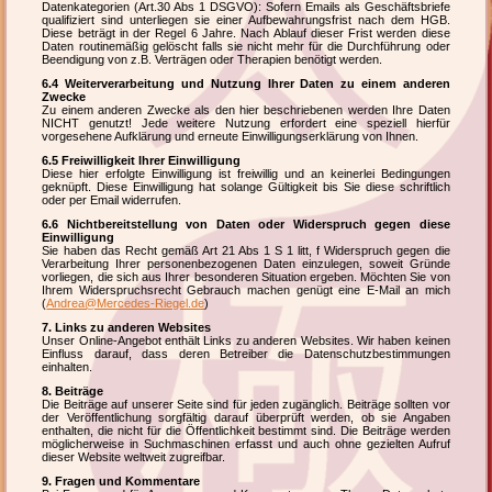
Datenkategorien (Art.30 Abs 1 DSGVO): Sofern Emails als Geschäftsbriefe
qualifiziert sind unterliegen sie einer Aufbewahrungsfrist nach dem HGB.
Diese beträgt in der Regel 6 Jahre. Nach Ablauf dieser Frist werden diese
Daten routinemäßig gelöscht falls sie nicht mehr für die Durchführung oder
Beendigung von z.B. Verträgen oder Therapien benötigt werden.
6.4 Weiterverarbeitung und Nutzung Ihrer Daten zu einem anderen
Zwecke
Zu einem anderen Zwecke als den hier beschriebenen werden Ihre Daten
NICHT genutzt! Jede weitere Nutzung erfordert eine speziell hierfür
vorgesehene Aufklärung und erneute Einwilligungserklärung von Ihnen.
6.5 Freiwilligkeit Ihrer Einwilligung
Diese hier erfolgte Einwilligung ist freiwillig und an keinerlei Bedingungen
geknüpft. Diese Einwilligung hat solange Gültigkeit bis Sie diese schriftlich
oder per Email widerrufen.
6.6 Nichtbereitstellung von Daten oder Widerspruch gegen diese
Einwilligung
Sie haben das Recht gemäß Art 21 Abs 1 S 1 litt, f Widerspruch gegen die
Verarbeitung Ihrer personenbezogenen Daten einzulegen, soweit Gründe
vorliegen, die sich aus Ihrer besonderen Situation ergeben. Möchten Sie von
Ihrem Widerspruchsrecht Gebrauch machen genügt eine E-Mail an mich
(
Andrea@Mercedes-Riegel.de
)
7. Links zu anderen Websites
Unser Online-Angebot enthält Links zu anderen Websites. Wir haben keinen
Einfluss darauf, dass deren Betreiber die Datenschutzbestimmungen
einhalten.
8. Beiträge
Die Beiträge auf unserer Seite sind für jeden zugänglich. Beiträge sollten vor
der Veröffentlichung sorgfältig darauf überprüft werden, ob sie Angaben
enthalten, die nicht für die Öffentlichkeit bestimmt sind. Die Beiträge werden
möglicherweise in Suchmaschinen erfasst und auch ohne gezielten Aufruf
dieser Website weltweit zugreifbar.
9. Fragen und Kommentare