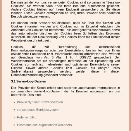
Die meisten der von uns verwendeten Cookies sind so genannte “Session-
Cookies”. Sie werden nach Ende Ihres Besuchs automatisch gelöscht.
Andere Cookies bleiben auf Ihrem Endgerät gespeichert bis Sie diese
löschen. Diese Cookies ermöglichen es uns, Ihren Browser beim nächsten
Besuch wiederzuerkennen.
Sie können Ihren Browser so einstellen, dass Sie über das Setzen von
Cookies informiert werden und Cookies nur im Einzelfall erlauben, die
Annahme von Cookies für bestimmte Fälle oder generell ausschließen sowie
das automatische Löschen der Cookies beim Schließen des Browsers
aktivieren. Bei der Deaktivierung von Cookies kann die Funktionalität dieser
Website eingeschränkt sein.
Cookies, die zur Durchführung des elektronischen
Kommunikationsvorgangs oder zur Bereitstellung bestimmter, von Ihnen
erwünschter Funktionen (z.B. Warenkorbfunktion) erforderlich sind, werden
auf Grundlage von Art. 6 Abs. 1 lit. f DSGVO gespeichert. Der
Websitebetreiber hat ein berechtigtes Interesse an der Speicherung von
Cookies zur technisch fehlerfreien und optimierten Bereitstellung seiner
Dienste. Soweit andere Cookies (z.B. Cookies zur Analyse Ihres
Surfverhaltens) gespeichert werden, werden diese in dieser
Datenschutzerklärung gesondert behandelt.
3.1 Server-Log-Dateien
Der Provider der Seiten erhebt und speichert automatisch Informationen in
so genannten Server-Log-Dateien, die Ihr Browser automatisch an uns
übermittelt. Dies sind:
Browsertyp und Browserversion
verwendetes Betriebssystem
Referrer URL
Hostname des zugreifenden Rechners