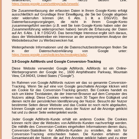
deaktivieren; folgen Sie hierzu diesem Link:
https://www.google.com/settings/ads/onweb/
.
Die Zusammenfassung der erfassten Daten in Ihrem Google-Konto erfolgt
ausschließlich auf Grundlage Ihrer Einwilligung, die Sie bei Google abgeben
oder widerrufen können (Art. 6 Abs. 1 lit. a DSGVO). Bei
Datenerfassungsvorgängen, die nicht in Ihrem Google-Konto
zusammengeführt werden (z.B. weil Sie kein Google-Konto haben oder der
Zusammenführung widersprochen haben) beruht die Erfassung der Daten
auf Art. 6 Abs. 1 lit. f DSGVO. Das berechtigte Interesse ergibt sich daraus,
dass der Websitebetreiber ein Interesse an der anonymisierten Analyse der
Websitebesucher zu Werbezwecken hat.
Weitergehende Informationen und die Datenschutzbestimmungen finden Sie
in der Datenschutzerklärung von Google unter:
https://www.google.com/policies/technologies/ads/
.
3.9 Google AdWords und Google Conversion-Tracking
Diese Website verwendet Google AdWords. AdWords ist ein Online-
Werbeprogramm der Google Inc., 1600 Amphitheatre Parkway, Mountain
View, CA 94043, United States (“Google”).
Im Rahmen von Google AdWords nutzen wir das so genannte Conversion-
Tracking. Wenn Sie auf eine von Google geschaltete Anzeige klicken wird
ein Cookie für das Conversion-Tracking gesetzt. Bei Cookies handelt es
sich um kleine Textdateien, die der Internet-Browser auf dem Computer des
Nutzers ablegt. Diese Cookies verlieren nach 30 Tagen ihre Gültigkeit und
dienen nicht der persönlichen Identifizierung der Nutzer. Besucht der Nutzer
bestimmte Seiten dieser Website und das Cookie ist noch nicht abgelaufen,
können Google und wir erkennen, dass der Nutzer auf die Anzeige geklickt
hat und zu dieser Seite weitergeleitet wurde.
Jeder Google AdWords-Kunde erhält ein anderes Cookie. Die Cookies
können nicht über die Websites von AdWords-Kunden nachverfolgt werden.
Die mithilfe des Conversion-Cookies eingeholten Informationen dienen dazu,
Conversion-Statistiken für AdWords-Kunden zu erstellen, die sich für
Conversion-Tracking entschieden haben. Die Kunden erfahren die
Gesamtanzahl der Nutzer, die auf ihre Anzeige geklickt haben und zu einer