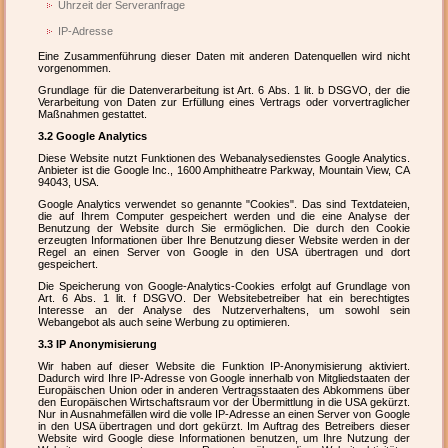
Uhrzeit der Serveranfrage
IP-Adresse
Eine Zusammenführung dieser Daten mit anderen Datenquellen wird nicht
vorgenommen.
Grundlage für die Datenverarbeitung ist Art. 6 Abs. 1 lit. b DSGVO, der die
Verarbeitung von Daten zur Erfüllung eines Vertrags oder vorvertraglicher
Maßnahmen gestattet.
3.2 Google Analytics
Diese Website nutzt Funktionen des Webanalysedienstes Google Analytics.
Anbieter ist die Google Inc., 1600 Amphitheatre Parkway, Mountain View, CA
94043, USA.
Google Analytics verwendet so genannte "Cookies". Das sind Textdateien,
die auf Ihrem Computer gespeichert werden und die eine Analyse der
Benutzung der Website durch Sie ermöglichen. Die durch den Cookie
erzeugten Informationen über Ihre Benutzung dieser Website werden in der
Regel an einen Server von Google in den USA übertragen und dort
gespeichert.
Die Speicherung von Google-Analytics-Cookies erfolgt auf Grundlage von
Art. 6 Abs. 1 lit. f DSGVO. Der Websitebetreiber hat ein berechtigtes
Interesse an der Analyse des Nutzerverhaltens, um sowohl sein
Webangebot als auch seine Werbung zu optimieren.
3.3 IP Anonymisierung
Wir haben auf dieser Website die Funktion IP-Anonymisierung aktiviert.
Dadurch wird Ihre IP-Adresse von Google innerhalb von Mitgliedstaaten der
Europäischen Union oder in anderen Vertragsstaaten des Abkommens über
den Europäischen Wirtschaftsraum vor der Übermittlung in die USA gekürzt.
Nur in Ausnahmefällen wird die volle IP-Adresse an einen Server von Google
in den USA übertragen und dort gekürzt. Im Auftrag des Betreibers dieser
Website wird Google diese Informationen benutzen, um Ihre Nutzung der