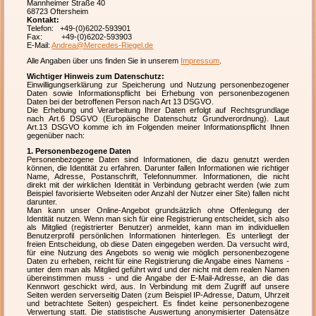
Mannheimer Straße 40
68723 Oftersheim
Kontakt:
Telefon: +49-(0)6202-593901
Fax: +49-(0)6202-593903
E-Mail:
Andrea@Mercedes-Riegel.de
Alle Angaben über uns finden Sie in unserem
Impressum
.
Wichtiger Hinweis zum Datenschutz:
Einwilligungserklärung zur Speicherung und Nutzung personenbezogener
Daten sowie Informationspflicht bei Erhebung von personenbezogenen
Daten bei der betroffenen Person nach Art 13 DSGVO.
Die Erhebung und Verarbeitung Ihrer Daten erfolgt auf Rechtsgrundlage
nach Art.6 DSGVO (Europäische Datenschutz Grundverordnung). Laut
Art.13 DSGVO komme ich im Folgenden meiner Informationspflicht Ihnen
gegenüber nach:
1. Personenbezogene Daten
Personenbezogene Daten sind Informationen, die dazu genutzt werden
können, die Identität zu erfahren. Darunter fallen Informationen wie richtiger
Name, Adresse, Postanschrift, Telefonnummer. Informationen, die nicht
direkt mit der wirklichen Identität in Verbindung gebracht werden (wie zum
Beispiel favorisierte Webseiten oder Anzahl der Nutzer einer Site) fallen nicht
darunter.
Man kann unser Online-Angebot grundsätzlich ohne Offenlegung der
Identität nutzen. Wenn man sich für eine Registrierung entscheidet, sich also
als Mitglied (registrierter Benutzer) anmeldet, kann man im individuellen
Benutzerprofil persönlichen Informationen hinterlegen. Es unterliegt der
freien Entscheidung, ob diese Daten eingegeben werden. Da versucht wird,
für eine Nutzung des Angebots so wenig wie möglich personenbezogene
Daten zu erheben, reicht für eine Registrierung die Angabe eines Namens -
unter dem man als Mitglied geführt wird und der nicht mit dem realen Namen
übereinstimmen muss - und die Angabe der E-Mail-Adresse, an die das
Kennwort geschickt wird, aus. In Verbindung mit dem Zugriff auf unsere
Seiten werden serverseitig Daten (zum Beispiel IP-Adresse, Datum, Uhrzeit
und betrachtete Seiten) gespeichert. Es findet keine personenbezogene
Verwertung statt. Die statistische Auswertung anonymisierter Datensätze