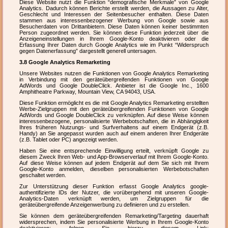
Diese Website nutzt die Funktion “demografische Merkmale” von Google
Analytics. Dadurch können Berichte erstellt werden, die Aussagen zu Alter,
Geschlecht und Interessen der Seitenbesucher enthalten. Diese Daten
stammen aus interessenbezogener Werbung von Google sowie aus
Besucherdaten von Drittanbietern. Diese Daten können keiner bestimmten
Person zugeordnet werden. Sie können diese Funktion jederzeit über die
Anzeigeneinstellungen in Ihrem Google-Konto deaktivieren oder die
Erfassung Ihrer Daten durch Google Analytics wie im Punkt “Widerspruch
gegen Datenerfassung” dargestellt generell untersagen.
3.8 Google Analytics Remarketing
Unsere Websites nutzen die Funktionen von Google Analytics Remarketing
in Verbindung mit den geräteübergreifenden Funktionen von Google
AdWords und Google DoubleClick. Anbieter ist die Google Inc., 1600
Amphitheatre Parkway, Mountain View, CA 94043, USA.
Diese Funktion ermöglicht es die mit Google Analytics Remarketing erstellten
Werbe-Zielgruppen mit den geräteübergreifenden Funktionen von Google
AdWords und Google DoubleClick zu verknüpfen. Auf diese Weise können
interessenbezogene, personalisierte Werbebotschaften, die in Abhängigkeit
Ihres früheren Nutzungs- und Surfverhaltens auf einem Endgerät (z.B.
Handy) an Sie angepasst wurden auch auf einem anderen Ihrer Endgeräte
(z.B. Tablet oder PC) angezeigt werden.
Haben Sie eine entsprechende Einwilligung erteilt, verknüpft Google zu
diesem Zweck Ihren Web- und App-Browserverlauf mit Ihrem Google-Konto.
Auf diese Weise können auf jedem Endgerät auf dem Sie sich mit Ihrem
Google-Konto anmelden, dieselben personalisierten Werbebotschaften
geschaltet werden.
Zur Unterstützung dieser Funktion erfasst Google Analytics google-
authentifizierte IDs der Nutzer, die vorübergehend mit unseren Google-
Analytics-Daten verknüpft werden, um Zielgruppen für die
geräteübergreifende Anzeigenwerbung zu definieren und zu erstellen.
Sie können dem geräteübergreifenden Remarketing/Targeting dauerhaft
widersprechen, indem Sie personalisierte Werbung in Ihrem Google-Konto