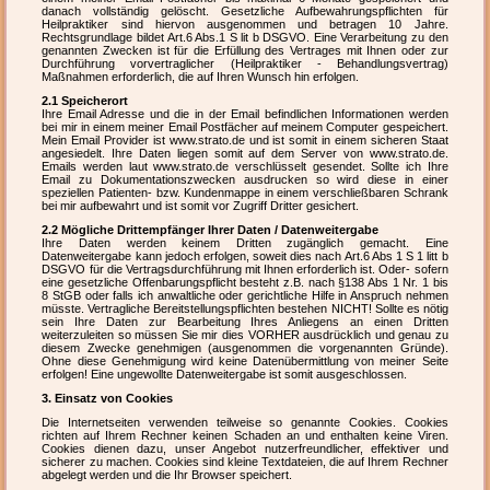
danach vollständig gelöscht. Gesetzliche Aufbewahrungspflichten für
Heilpraktiker sind hiervon ausgenommen und betragen 10 Jahre.
Rechtsgrundlage bildet Art.6 Abs.1 S lit b DSGVO. Eine Verarbeitung zu den
genannten Zwecken ist für die Erfüllung des Vertrages mit Ihnen oder zur
Durchführung vorvertraglicher (Heilpraktiker - Behandlungsvertrag)
Maßnahmen erforderlich, die auf Ihren Wunsch hin erfolgen.
2.1 Speicherort
Ihre Email Adresse und die in der Email befindlichen Informationen werden
bei mir in einem meiner Email Postfächer auf meinem Computer gespeichert.
Mein Email Provider ist www.strato.de und ist somit in einem sicheren Staat
angesiedelt. Ihre Daten liegen somit auf dem Server von www.strato.de.
Emails werden laut www.strato.de verschlüsselt gesendet. Sollte ich Ihre
Email zu Dokumentationszwecken ausdrucken so wird diese in einer
speziellen Patienten- bzw. Kundenmappe in einem verschließbaren Schrank
bei mir aufbewahrt und ist somit vor Zugriff Dritter gesichert.
2.2 Mögliche Drittempfänger Ihrer Daten / Datenweitergabe
Ihre Daten werden keinem Dritten zugänglich gemacht. Eine
Datenweitergabe kann jedoch erfolgen, soweit dies nach Art.6 Abs 1 S 1 litt b
DSGVO für die Vertragsdurchführung mit Ihnen erforderlich ist. Oder- sofern
eine gesetzliche Offenbarungspflicht besteht z.B. nach §138 Abs 1 Nr. 1 bis
8 StGB oder falls ich anwaltliche oder gerichtliche Hilfe in Anspruch nehmen
müsste. Vertragliche Bereitstellungspflichten bestehen NICHT! Sollte es nötig
sein Ihre Daten zur Bearbeitung Ihres Anliegens an einen Dritten
weiterzuleiten so müssen Sie mir dies VORHER ausdrücklich und genau zu
diesem Zwecke genehmigen (ausgenommen die vorgenannten Gründe).
Ohne diese Genehmigung wird keine Datenübermittlung von meiner Seite
erfolgen! Eine ungewollte Datenweitergabe ist somit ausgeschlossen.
3. Einsatz von Cookies
Die Internetseiten verwenden teilweise so genannte Cookies. Cookies
richten auf Ihrem Rechner keinen Schaden an und enthalten keine Viren.
Cookies dienen dazu, unser Angebot nutzerfreundlicher, effektiver und
sicherer zu machen. Cookies sind kleine Textdateien, die auf Ihrem Rechner
abgelegt werden und die Ihr Browser speichert.